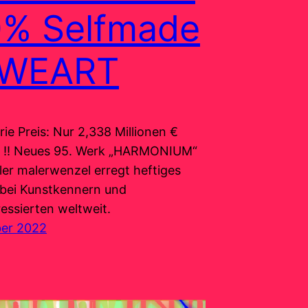
0% Selfmade
MWEART
ie Preis: Nur 2,338 Millionen €
e !! Neues 95. Werk „HARMONIUM“
ler malerwenzel erregt heftiges
bei Kunstkennern und
essierten weltweit.
ber 2022