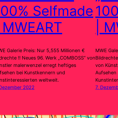
100% Selfmade
10
| MWEART
| 
E Galerie Preis: Nur 5,555 Millionen €
MWE Galer
ldrechte !! Neues 96. Werk „COMBOSS“ von
Bildrecht
nstler malerwenzel erregt heftiges
von Künst
fsehen bei Kunstkennern und
Aufsehen 
nstinteressierten weltweit.
Kunstinter
 Dezember 2022
7. Dezem