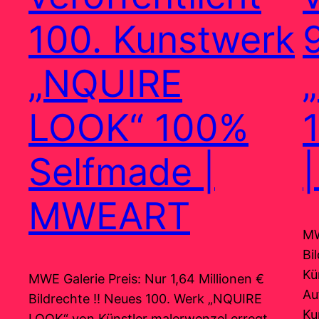
100. Kunstwerk
„NQUIRE
LOOK“ 100%
Selfmade |
MWEART
MW
Bi
Kü
MWE Galerie Preis: Nur 1,64 Millionen €
Au
Bildrechte !! Neues 100. Werk „NQUIRE
Ku
LOOK“ von Künstler malerwenzel erregt