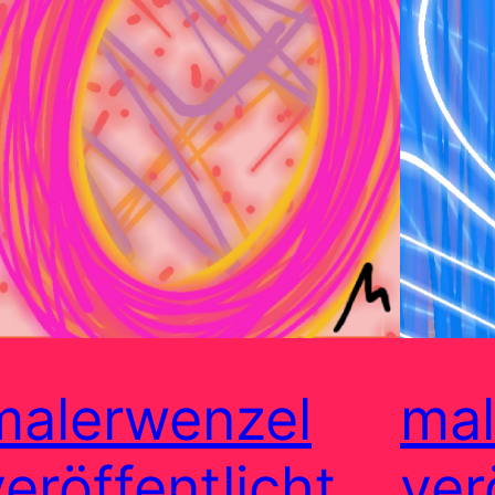
malerwenzel
mal
veröffentlicht
ver