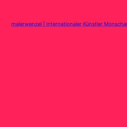
Zum
Inhalt
springen
malerwenzel | Internationaler Künstler Monsch