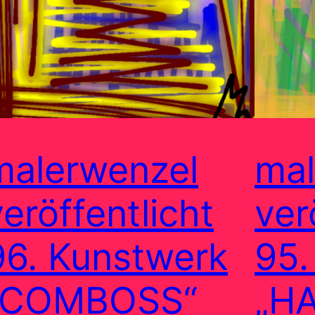
malerwenzel
mal
veröffentlicht
ver
96. Kunstwerk
95.
„COMBOSS“
„H