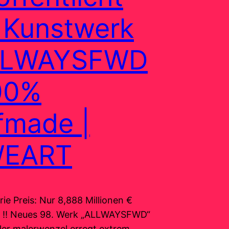
 Kunstwerk
LLWAYSFWD
00%
fmade |
EART
ie Preis: Nur 8,888 Millionen €
e !! Neues 98. Werk „ALLWAYSFWD“
ler malerwenzel erregt extrem