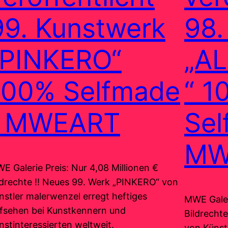
99. Kunstwerk
98.
„PINKERO“
„A
100% Selfmade
“ 1
| MWEART
Sel
MW
E Galerie Preis: Nur 4,08 Millionen €
ldrechte !! Neues 99. Werk „PINKERO“ von
nstler malerwenzel erregt heftiges
MWE Galer
fsehen bei Kunstkennern und
Bildrecht
nstinteressierten weltweit.
von Künst