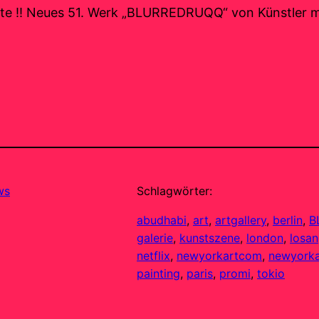
chte !! Neues 51. Werk „BLURREDRUQQ“ von Künstler m
ws
Schlagwörter:
abudhabi
, 
art
, 
artgallery
, 
berlin
, 
B
galerie
, 
kunstszene
, 
london
, 
losan
netflix
, 
newyorkartcom
, 
newyorka
painting
, 
paris
, 
promi
, 
tokio