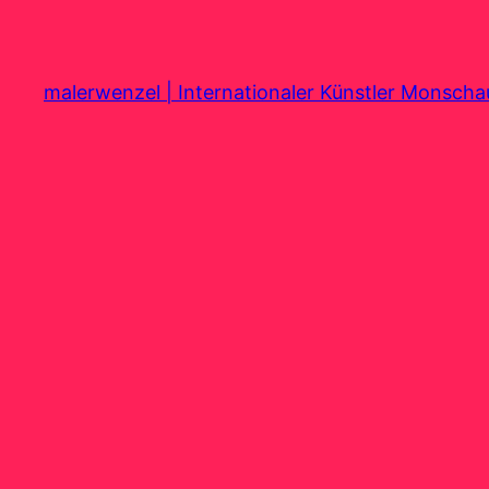
Zum
Inhalt
springen
malerwenzel | Internationaler Künstler Monsch